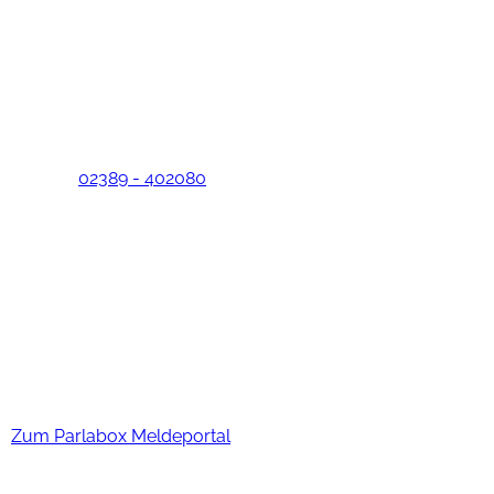
Lebenshuus an der Panhoff Stiftung gGmbH
Panhoffweg 2
59368 Werne-Stockum
Telefon:
02389 - 402080
Lebenshuus
Sie haben noch Fragen oder wünschen eine persönliche
Beratung? Dann nehmen Sie bitte Kontakt zu uns auf!
EU-Whistleblower-Richtlinie
Hinweisgeber-Schutzgesetz
Zum Parlabox Meldeportal