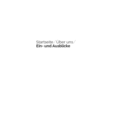
Startseite
Über uns
Ein- und Ausblicke
Das
Senioren- und Pflegeheim Lebenshuus in Werne
liegt im südlichen Münsterland bzw. dem nördlichen
Ruhrgebiet und ist viel mehr als ein "gewöhnliches"
Pflegeheim!
Es ist ein gemütliches Zuhause für Senioren, das den
liebevollen, persönlichen und respektvollen Umgang mit