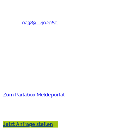
Panhoffweg 2
59368 Werne-Stockum
Telefon:
02389 - 402080
Lebenshuus
Sie haben noch Fragen oder wünschen eine persönliche
Beratung? Dann nehmen Sie bitte Kontakt zu uns auf!
EU-Whistleblower-Richtlinie
Hinweisgeber-Schutzgesetz
Zum Parlabox Meldeportal
Jetzt Anfrage stellen