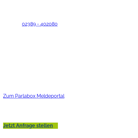
Panhoffweg 2
59368 Werne-Stockum
Telefon:
02389 - 402080
Lebenshuus
Sie haben noch Fragen oder wünschen eine persönliche
Beratung? Dann nehmen Sie bitte Kontakt zu uns auf!
EU-Whistleblower-Richtlinie
Hinweisgeber-Schutzgesetz
Zum Parlabox Meldeportal
Jetzt Anfrage stellen