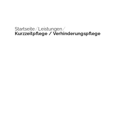
Startseite
Leistungen
Kurzzeitpflege / Verhinderungspflege
Das
Senioren- und Pflegeheim Lebenshuus in Wer
Münsterland bzw. dem nördlichen Ruhrgebiet und ist
"gewöhnliches" Pflegeheim!
Es ist ein gemütliches Zuhause für Senioren, das de
persönlichen und respektvollen Umgang mit älter