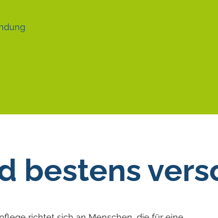
endung
 bestens vers
lege richtet sich an Menschen, die für eine