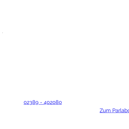
Vordergrund stellt.
Kontakt
Lebens
Lebenshuus an der Panhoff Stiftung
Sie haben 
gGmbH
wünschen e
Beratung? 
Panhoffweg 2
Kontakt zu 
59368 Werne-Stockum
EU-Whistle
Telefon:
02389 - 402080
Hinweisgeb
Zum Parlab