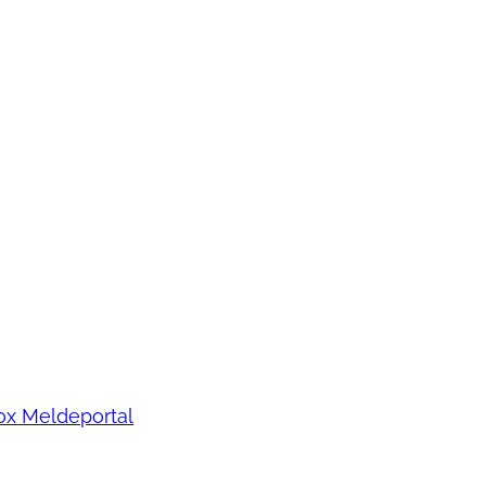
Pflege-Informatio
huus
noch Fragen oder
ine persönliche
Dann nehmen Sie bitte
uns auf!
blower-Richtlinie
er-Schutzgesetz
ox Meldeportal