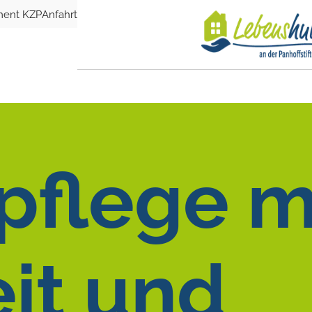
ment KZP
Anfahrt
Leistungen
Über uns
Karr
pflege m
it und